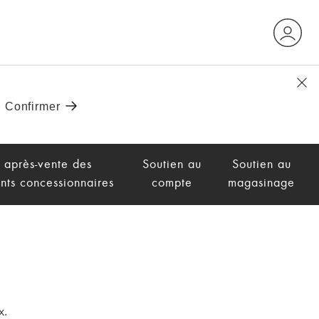
 après-vente des
Soutien au
Soutien au
nts concessionnaires
compte
magasinage
x.