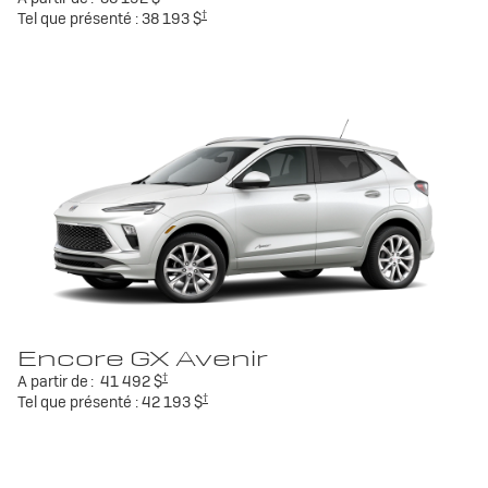
†
Tel que présenté :
38 193 $
Encore GX Avenir
†
A partir de :
41 492 $
†
Tel que présenté :
42 193 $