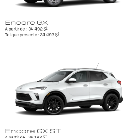
Encore GX
†
A partir de :
34 492 $
†
Tel que présenté :
34 493 $
Encore GX ST
†
A partir de :
38 192 $