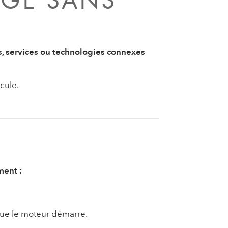
AGE SANS
s, services ou technologies connexes
cule.
ment :
sque le moteur démarre.