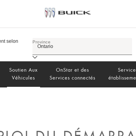
Soutien Aux
OnStar et des
Service
Véhicules
Services connectés
établisseme