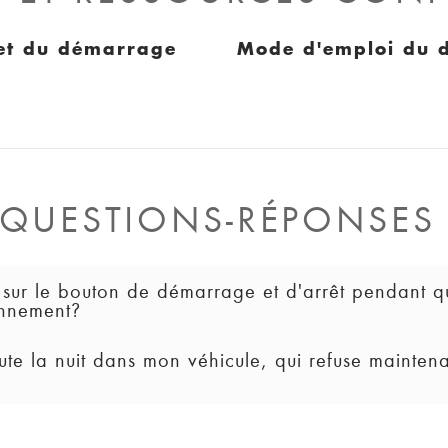
 et du démarrage
Mode d'emploi du d
QUESTIONS-RÉPONSE
ie sur le bouton de démarrage et d'arrêt pendant
onnement?
toute la nuit dans mon véhicule, qui refuse mainte
ement, le mode
ACCESSOIRE
sera activé jusqu'à ce que v
e est doté d'une boîte de vitesse électronique de précisio
 Si votre véhicule est en mouvement, il restera allumé, et v
veille s'ils ne sont pas déplacés après un certain temps. 
n une deuxième fois pour éteindre le véhicule. Si vous ap