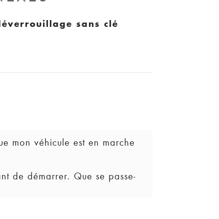
éverrouillage sans clé
S
 que mon véhicule est en marche
nant de démarrer. Que se passe-
ous passiez au mode
n, il passera automatiquement au mode
otre tableau de bord vous indiquera
Essayez de déplacer le porte-clés
puyez à nouveau sur le bouton en