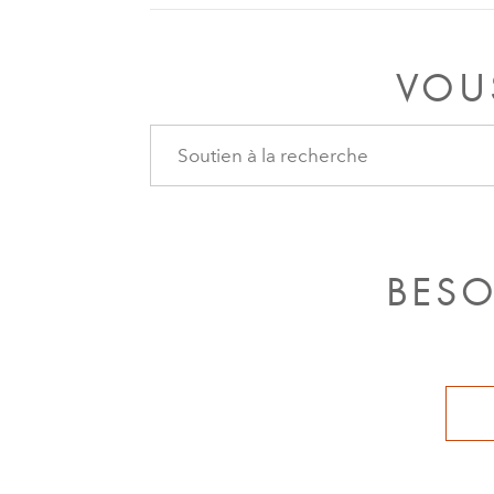
avant de démarrer le véhicule.
moins de cinq secondes, le véhicul
VOU
BESO