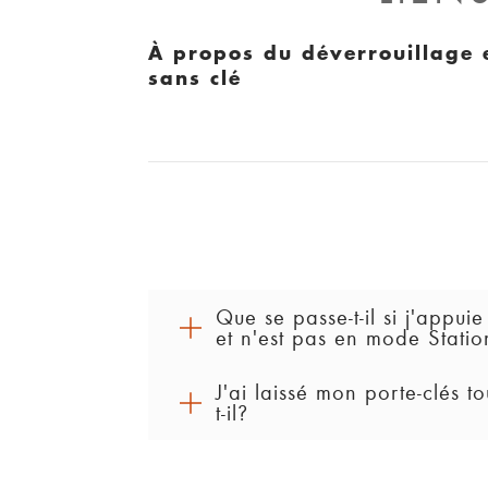
À propos du déverrouillage
sans clé
Que se passe-t-il si j'appu
et n'est pas en mode Stati
J'ai laissé mon porte-clés 
Si votre véhicule n'est pas en mouv
t-il?
STATIONNEMENT
. Si votre véhicul
STATIONNEMENT
, puis s'éteindra.
Certains porte-clés tombent en mode 
que vous devez appuyer sur le bouto