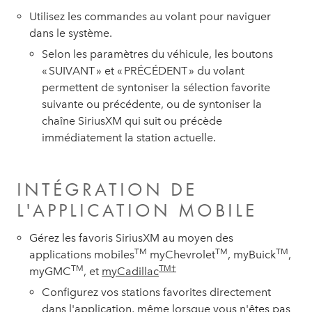
Utilisez les commandes au volant pour naviguer
dans le système.
Selon les paramètres du véhicule, les boutons
« SUIVANT » et « PRÉCÉDENT » du volant
permettent de syntoniser la sélection favorite
suivante ou précédente, ou de syntoniser la
chaîne SiriusXM qui suit ou précède
immédiatement la station actuelle.
INTÉGRATION DE
L'APPLICATION MOBILE
Gérez les favoris SiriusXM au moyen des
TM
TM
TM
applications mobiles
myChevrolet
, myBuick
,
TM
TM†
myGMC
, et
myCadillac
Configurez vos stations favorites directement
dans l'application, même lorsque vous n'êtes pas