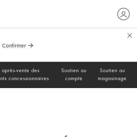
 après-vente des
Soutien au
Soutien au
nts concessionnaires
compte
magasinage