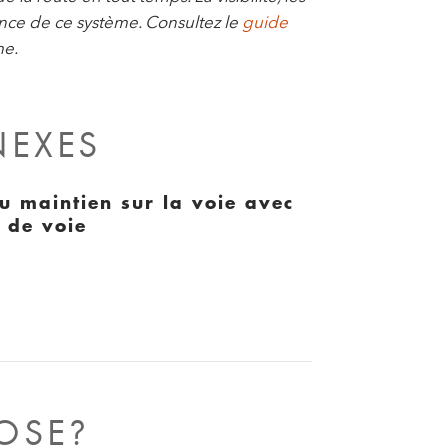
ance de ce système. Consultez le
guide
me.
NEXES
u maintien sur la voie avec
e de voie
OSE?