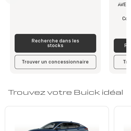
AVEC 
Com
Recherche dans les
stocks
Re
Trouver un concessionnaire
Tro
Trouvez votre Buick idéal