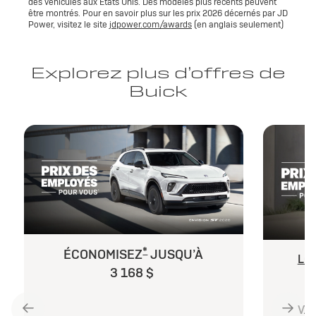
des véhicules aux États Unis. Des modèles plus récents peuvent
être montrés. Pour en savoir plus sur les prix 2026 décernés par JD
Power, visitez le site
jdpower.com/awards
(en anglais seulement)
Explorez plus d’offres de
Buick
*
ÉCONOMISEZ
JUSQU’À
LO
3 168 $
VAL