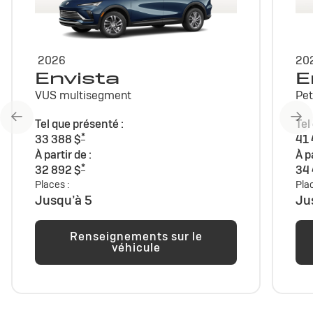
2026
20
Envista
E
VUS multisegment
Pet
Tel que présenté :
Tel
*
33 388 $
41 
À partir de :
À p
*
32 892 $
34
Places :
Plac
Jusqu’à 5
Ju
Renseignements sur le
véhicule