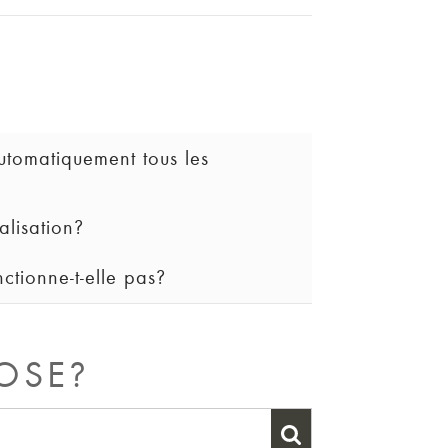
utomatiquement tous les
alisation?
tesse. Par exemple, elle ne détecte
 conditions de votre environnement
ctionne-t-elle pas?
menu des paramètres de votre
nctionner. Vous devez accepter les
 accepter les modalités qu'une seule
OSE?
es, la reconnaissance des panneaux