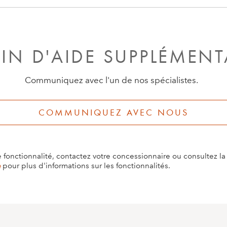
ui n'est pas couverte par le réseau et que des cartes hors
onnaissance des panneaux de signalisation peut ne pas fon
IN D'AIDE SUPPLÉMENT
Communiquez avec l'un de nos spécialistes.
COMMUNIQUEZ AVEC NOUS
e fonctionnalité, contactez votre concessionnaire ou consultez l
e
pour plus d'informations sur les fonctionnalités.