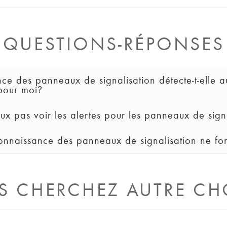
QUESTIONS-RÉPONSES
ce des panneaux de signalisation détecte-t-elle a
pour moi?
eux pas voir les alertes pour les panneaux de sign
ment conçue pour détecter les panneaux de limitation de vi
age ». Vous devez toujours rester vigilant et attentif aux
onnaissance des panneaux de signalisation ne fon
de reconnaissance des panneaux de signalisation dans le 
e CIB, selon votre véhicule.
ignalisation nécessite des données de navigation pour fo
e navigation pour utiliser la fonctionnalité. Vous ne devez
S CHERCHEZ AUTRE CH
ctionnalité de Cartes hors ligne dans le menu des paramètr