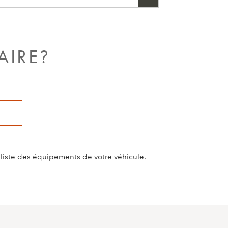
 ligne pour cette région ne sont pas
ctionner.
AIRE?
a liste des équipements de votre véhicule.