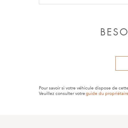
de signalisation ne fonctionnera pas.
De plus, si vous êtes dans une zone q
stockées dans votre véhicule, la rec
BESO
Pour savoir si votre véhicule dispose de cett
Veuillez consulter votre
guide du propriétair