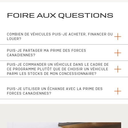
FOIRE AUX QUESTIONS
COMBIEN DE VÉHICULES PUIS-JE ACHETER, FINANCER OU
LOUER?
PUIS-JE PARTAGER MA PRIME DES FORCES
Il n'y a aucune limite quant au nombre de véhicules qu'une
CANADIENNES?
personne admissible peut acheter ou louer dans le cadre de la
Prime des Forces canadiennes.
PUIS-JE COMMANDER UN VÉHICULE DANS LE CADRE DE
Oui, les membres des Forces canadiennes peuvent partager leur
CE PROGRAMME PLUTÔT QUE DE CHOISIR UN VÉHICULE
PARMI LES STOCKS DE MON CONCESSIONNAIRE?
prime avec leur conjoint ou conjointe.
PUIS-JE UTILISER UN ÉCHANGE AVEC LA PRIME DES
Oui, absolument!
FORCES CANADIENNES?
Oui. Votre établissement concessionnaire sera en mesure de
fournir plus de renseignements sur les échanges.