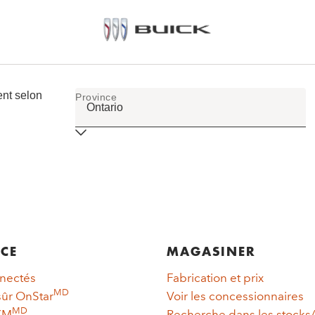
NCE
MAGASINER
nnectés
Fabrication et prix
MD
sûr OnStar
Voir les concessionnaires
MD
sXM
Recherche dans les stocks/